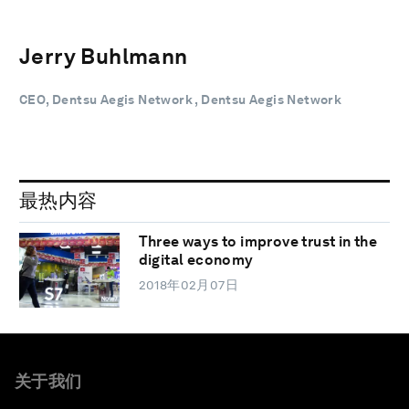
Jerry Buhlmann
CEO, Dentsu Aegis Network , Dentsu Aegis Network
最热内容
Three ways to improve trust in the
digital economy
2018年02月07日
关于我们