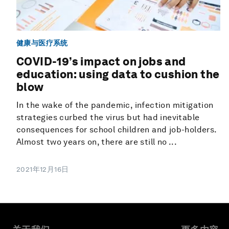
健康与医疗系统
COVID-19’s impact on jobs and
education: using data to cushion the
blow
In the wake of the pandemic, infection mitigation
strategies curbed the virus but had inevitable
consequences for school children and job-holders.
Almost two years on, there are still no ...
2021年12月16日