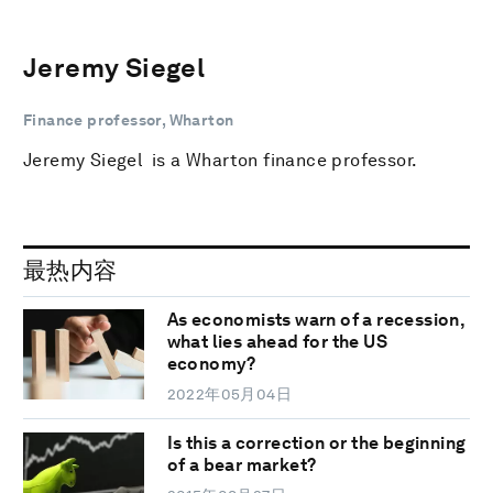
Jeremy Siegel
Finance professor, Wharton
Jeremy Siegel is a Wharton finance professor.
最热内容
As economists warn of a recession,
what lies ahead for the US
economy?
2022年05月04日
Is this a correction or the beginning
of a bear market?