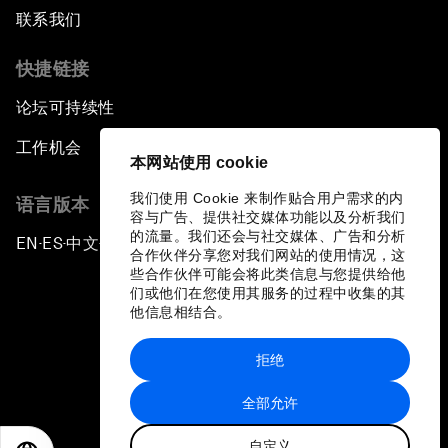
联系我们
快捷链接
论坛可持续性
工作机会
本网站使用 cookie
我们使用 Cookie 来制作贴合用户需求的内
语言版本
容与广告、提供社交媒体功能以及分析我们
的流量。我们还会与社交媒体、广告和分析
EN
ES
中文
日本語
▪
▪
▪
合作伙伴分享您对我们网站的使用情况，这
些合作伙伴可能会将此类信息与您提供给他
们或他们在您使用其服务的过程中收集的其
他信息相结合。
拒绝
隐私政策和服务条款
全部允许
站点地图
自定义