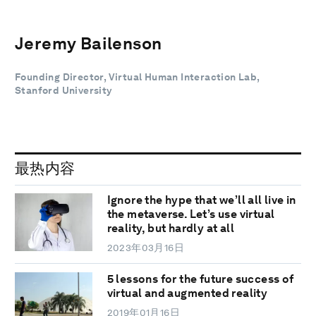
Jeremy Bailenson
Founding Director, Virtual Human Interaction Lab,
Stanford University
最热内容
Ignore the hype that we’ll all live in
the metaverse. Let’s use virtual
reality, but hardly at all
2023年03月16日
5 lessons for the future success of
virtual and augmented reality
2019年01月16日