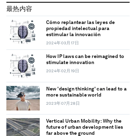
最热内容
Cómo replantear las leyes de
propiedad intelectual para
estimular la innovación
2024年03月17日
How IP laws can be reimagined to
stimulate innovation
2024年02月19日
New 'design thinking' can lead to a
more sustainable world
2023年07月28日
Vertical Urban Mobility: Why the
future of urban development lies
far above the ground