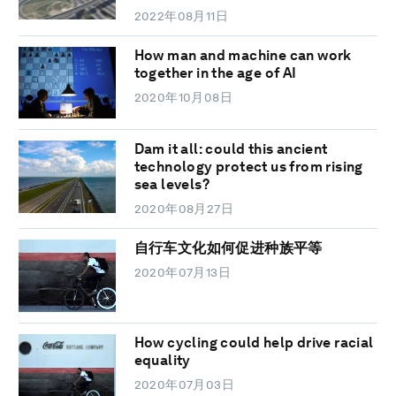
2022年08月11日
How man and machine can work
together in the age of AI
2020年10月08日
Dam it all: could this ancient
technology protect us from rising
sea levels?
2020年08月27日
自行车文化如何促进种族平等
2020年07月13日
How cycling could help drive racial
equality
2020年07月03日