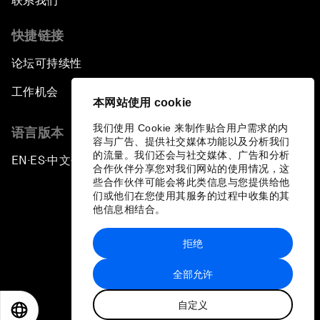
联系我们
快捷链接
论坛可持续性
工作机会
本网站使用 cookie
我们使用 Cookie 来制作贴合用户需求的内
语言版本
容与广告、提供社交媒体功能以及分析我们
的流量。我们还会与社交媒体、广告和分析
EN
ES
中文
日本語
▪
▪
▪
合作伙伴分享您对我们网站的使用情况，这
些合作伙伴可能会将此类信息与您提供给他
们或他们在您使用其服务的过程中收集的其
他信息相结合。
拒绝
隐私政策和服务条款
全部允许
站点地图
自定义
©
2026
世界经济论坛
EN
ES
中文
日本語