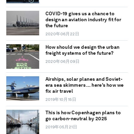
COVID-19 gives us a chance to
design an aviation industry fit for
the future
2020年06月22日
How should we design the urban
freight systems of the future?
2020年06月09日
Airships, solar planes and Soviet-
era sea skimmers … here's how we
fix air travel
2019年10月15日
This is how Copenhagen plans to
go carbon-neutral by 2025
2019年05月21日