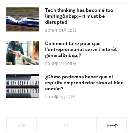
Tech thinking has become too
limiting&nbsp;– it must be
disrupted
2019年01月22日
Comment faire pour que
l'entrepreneuriat serve l’intérêt
général&nbsp;?
2018年12月05日
¿Cómo podemos hacer que el
espíritu emprendedor sirva al bien
común?
2018年11月27日
1/2
上页
下一个