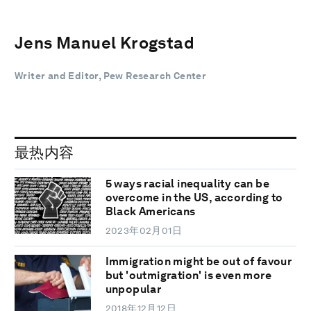
Jens Manuel Krogstad
Writer and Editor, Pew Research Center
最热内容
5 ways racial inequality can be
overcome in the US, according to
Black Americans
2023年02月01日
Immigration might be out of favour
but 'outmigration' is even more
unpopular
2018年12月12日