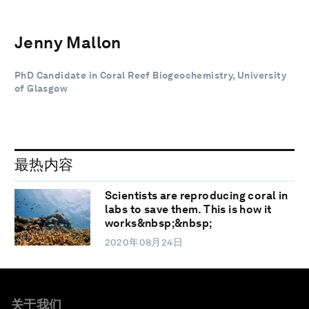
Jenny Mallon
PhD Candidate in Coral Reef Biogeochemistry, University
of Glasgow
最热内容
Scientists are reproducing coral in
labs to save them. This is how it
works&nbsp;&nbsp;
2020年08月24日
关于我们