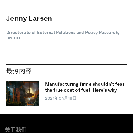
Jenny Larsen
Directorate of External Relations and Policy Research,
UNIDO
最热内容
Manufacturing firms shouldn’t fear
the true cost of fuel. Here’s why
2021年04月19日
关于我们