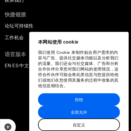
联系我们
快捷链接
论坛可持续性
工作机会
本网站使用 cookie
我们使用 Cookie 来制作贴合用户需求的内
语言版本
容与广告、提供社交媒体功能以及分析我们
的流量。我们还会与社交媒体、广告和分析
EN
ES
中文
日本語
▪
▪
▪
合作伙伴分享您对我们网站的使用情况，这
些合作伙伴可能会将此类信息与您提供给他
们或他们在您使用其服务的过程中收集的其
他信息相结合。
拒绝
隐私政策和服务条款
全部允许
站点地图
自定义
©
2026
世界经济论坛
EN
ES
中文
日本語