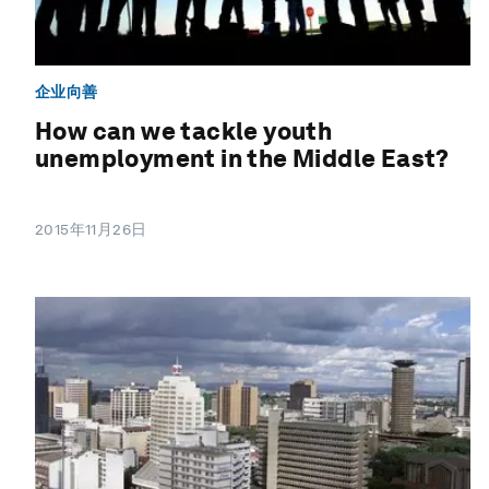
企业向善
How can we tackle youth
unemployment in the Middle East?
2015年11月26日