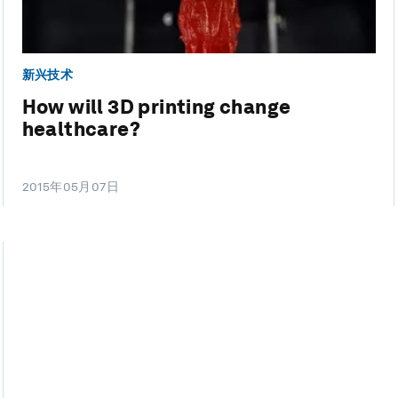
新兴技术
How will 3D printing change
healthcare?
2015年05月07日