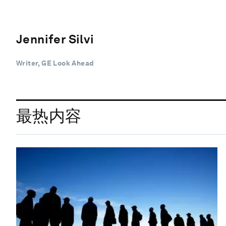
Jennifer Silvi
Writer, GE Look Ahead
最热内容