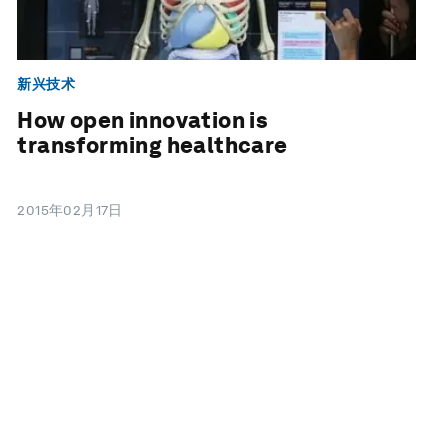
新兴技术
How open innovation is
transforming healthcare
2015年02月17日