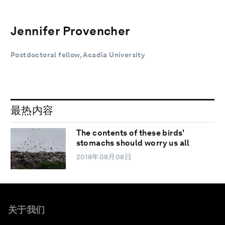
Jennifer Provencher
Postdoctoral fellow, Acadia University
最热内容
The contents of these birds'
stomachs should worry us all
2018年08月08日
关于我们