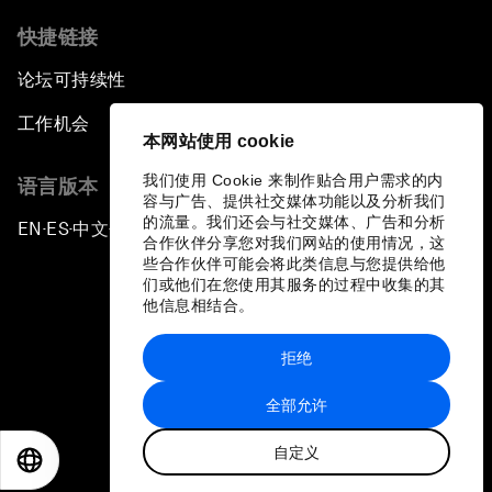
快捷链接
论坛可持续性
工作机会
本网站使用 cookie
我们使用 Cookie 来制作贴合用户需求的内
语言版本
容与广告、提供社交媒体功能以及分析我们
的流量。我们还会与社交媒体、广告和分析
EN
ES
中文
日本語
▪
▪
▪
合作伙伴分享您对我们网站的使用情况，这
些合作伙伴可能会将此类信息与您提供给他
们或他们在您使用其服务的过程中收集的其
他信息相结合。
拒绝
隐私政策和服务条款
全部允许
站点地图
自定义
©
2026
世界经济论坛
EN
ES
中文
日本語