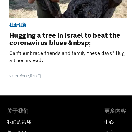
社会创新
Hugging a tree in Israel to beat the
coronavirus blues &nbsp;
Can’t embrace friends and family these days? Hug
a tree instead.
2020年07月17日
关于我们
更多内容
我们的策略
中心