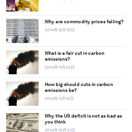
Why are commodity prices falling?
2014年12月16日
What is a fair cut in carbon
emissions?
2014年11月24日
How big should cuts in carbon
emissions be?
2014年11月14日
Why the US deficit is not as bad as
you think
2014年10月21日