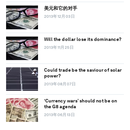
美元和它的对手
2013年12月03日
Will the dollar lose its dominance?
2013年11月25日
Could trade be the saviour of solar
power?
2013年08月07日
‘Currency wars’ should not be on
the G8 agenda
2013年06月13日