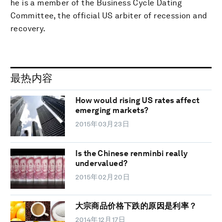
he is a member of the Business Cycle Dating
Committee, the official US arbiter of recession and
recovery.
最热内容
How would rising US rates affect
emerging markets?
2015年03月23日
Is the Chinese renminbi really
undervalued?
2015年02月20日
大宗商品价格下跌的原因是利率？
2014年12月17日