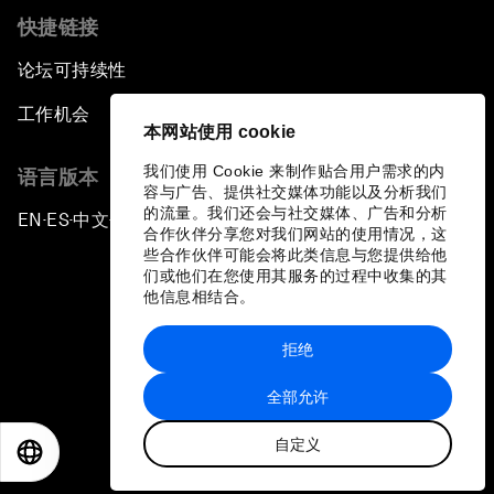
快捷链接
论坛可持续性
工作机会
本网站使用 cookie
我们使用 Cookie 来制作贴合用户需求的内
语言版本
容与广告、提供社交媒体功能以及分析我们
的流量。我们还会与社交媒体、广告和分析
EN
ES
中文
日本語
▪
▪
▪
合作伙伴分享您对我们网站的使用情况，这
些合作伙伴可能会将此类信息与您提供给他
们或他们在您使用其服务的过程中收集的其
他信息相结合。
拒绝
隐私政策和服务条款
全部允许
站点地图
自定义
©
2026
世界经济论坛
EN
ES
中文
日本語