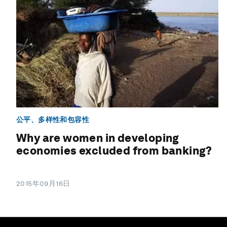
公平、多样性和包容性
Why are women in developing
economies excluded from banking?
2015年09月16日