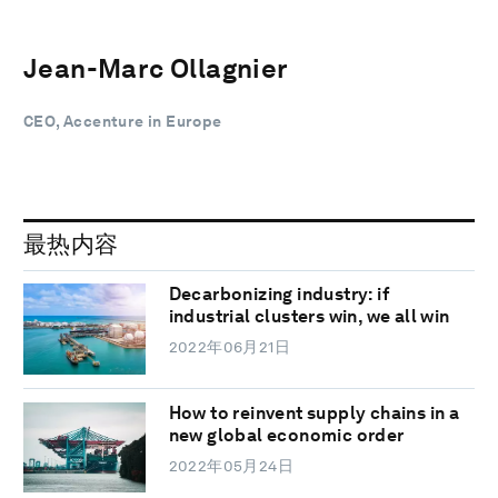
Jean-Marc Ollagnier
CEO, Accenture in Europe
最热内容
Decarbonizing industry: if
industrial clusters win, we all win
2022年06月21日
How to reinvent supply chains in a
new global economic order
2022年05月24日