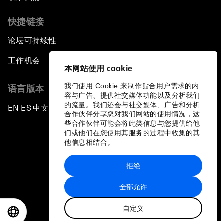
快捷链接
论坛可持续性
工作机会
本网站使用 cookie
我们使用 Cookie 来制作贴合用户需求的内
语言版本
容与广告、提供社交媒体功能以及分析我们
的流量。我们还会与社交媒体、广告和分析
EN
ES
中文
日本語
▪
▪
▪
合作伙伴分享您对我们网站的使用情况，这
些合作伙伴可能会将此类信息与您提供给他
们或他们在您使用其服务的过程中收集的其
他信息相结合。
拒绝
隐私政策和服务条款
全部允许
站点地图
自定义
©
2026
世界经济论坛
EN
ES
中文
日本語