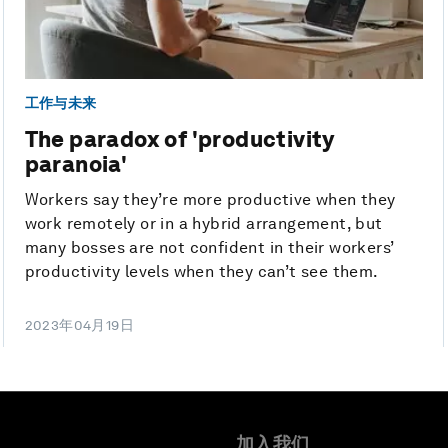
工作与未来
The paradox of 'productivity
paranoia'
Workers say they’re more productive when they
work remotely or in a hybrid arrangement, but
many bosses are not confident in their workers’
productivity levels when they can’t see them.
2023年04月19日
加入我们