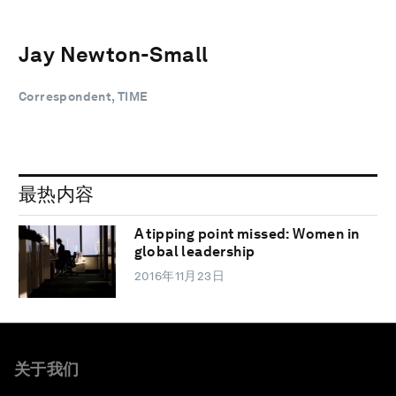
Jay Newton-Small
Correspondent, TIME
最热内容
A tipping point missed: Women in
global leadership
2016年11月23日
关于我们