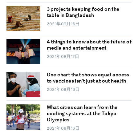
3 projects keeping food on the
table in Bangladesh
2021年09月16日
4 things to know about the future of
media and entertainment
2021年08月17日
One chart that shows equal access
to vaccines isn’t just about health
2021年08月16日
What cities can learn from the
cooling systems at the Tokyo
Olympics
2021年08月16日