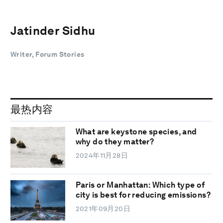
Jatinder Sidhu
Writer, Forum Stories
最热内容
What are keystone species, and
why do they matter?
2024年11月28日
Paris or Manhattan: Which type of
city is best for reducing emissions?
2021年09月20日