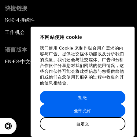
快捷链接
论坛可持续性
工作机会
本网站使用 cookie
我们使用 Cookie 来制作贴合用户需求的内
语言版本
容与广告、提供社交媒体功能以及分析我们
的流量。我们还会与社交媒体、广告和分析
EN
ES
中文
日本語
▪
▪
▪
合作伙伴分享您对我们网站的使用情况，这
些合作伙伴可能会将此类信息与您提供给他
们或他们在您使用其服务的过程中收集的其
他信息相结合。
拒绝
隐私政策和服务条款
全部允许
站点地图
自定义
©
2026
世界经济论坛
EN
ES
中文
日本語