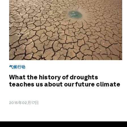
气候行动
What the history of droughts
teaches us about our future climate
2015年02月17日