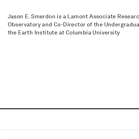
Jason E. Smerdon is a Lamont Associate Researc
Observatory and Co-Director of the Undergradu
the Earth Institute at Columbia University