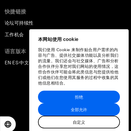
快捷链接
论坛可持续性
工作机会
本网站使用 cookie
我们使用 Cookie 来制作贴合用户需求的内
语言版本
容与广告、提供社交媒体功能以及分析我们
的流量。我们还会与社交媒体、广告和分析
EN
ES
中文
日本語
▪
▪
▪
合作伙伴分享您对我们网站的使用情况，这
些合作伙伴可能会将此类信息与您提供给他
们或他们在您使用其服务的过程中收集的其
他信息相结合。
拒绝
隐私政策和服务条款
全部允许
站点地图
自定义
©
2026
世界经济论坛
EN
ES
中文
日本語