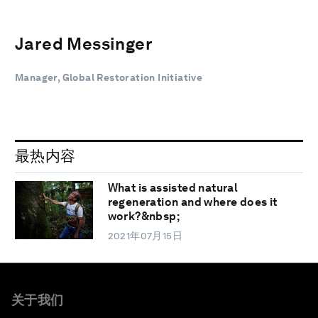
Jared Messinger
Manager, Global Restoration Initiative
最热内容
What is assisted natural
regeneration and where does it
work?&nbsp;
2021年07月15日
关于我们