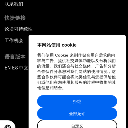
联系我们
快捷链接
论坛可持续性
工作机会
本网站使用 cookie
我们使用 Cookie 来制作贴合用户需求的内
语言版本
容与广告、提供社交媒体功能以及分析我们
的流量。我们还会与社交媒体、广告和分析
EN
ES
中文
日本語
▪
▪
▪
合作伙伴分享您对我们网站的使用情况，这
些合作伙伴可能会将此类信息与您提供给他
们或他们在您使用其服务的过程中收集的其
他信息相结合。
拒绝
隐私政策和服务条款
全部允许
站点地图
自定义
©
2026
世界经济论坛