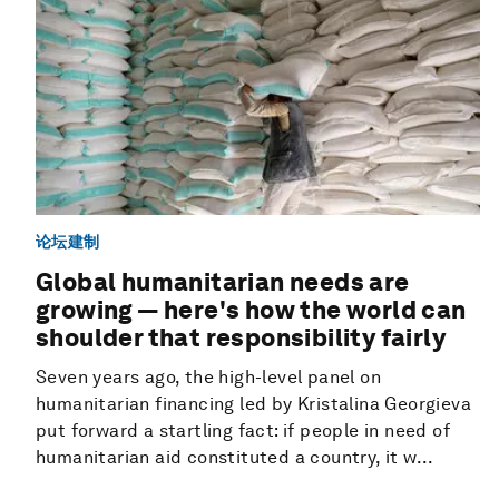
论坛建制
Global humanitarian needs are
growing — here's how the world can
shoulder that responsibility fairly
Seven years ago, the high-level panel on
humanitarian financing led by Kristalina Georgieva
put forward a startling fact: if people in need of
humanitarian aid constituted a country, it w...