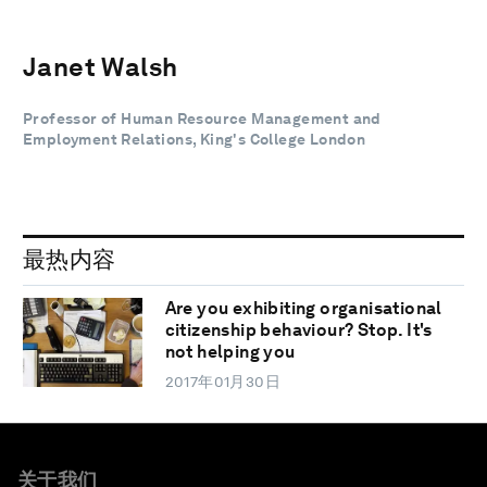
Janet Walsh
Professor of Human Resource Management and
Employment Relations, King's College London
最热内容
Are you exhibiting organisational
citizenship behaviour? Stop. It's
not helping you
2017年01月30日
关于我们