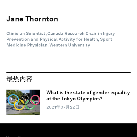
Jane Thornton
Clinician Scientist, Canada Research Chair in Injury
Prevention and Physical Activity for Health, Sport
Medicine Physician, Western University
最热内容
What is the state of gender equality
at the Tokyo Olympics?
2021年07月22日