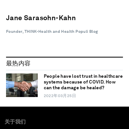
Jane Sarasohn-Kahn
Founder, THINK-Health and Health Populi Blog
最热内容
People have lost trust in healthcare
systems because of COVID. How
can the damage be healed?
2022年03月25日
关于我们