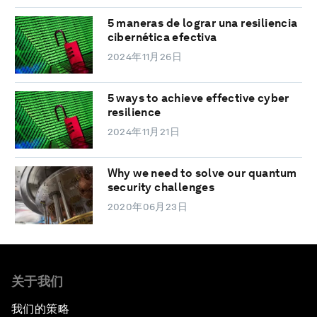
5 maneras de lograr una resiliencia
cibernética efectiva
2024年11月26日
5 ways to achieve effective cyber
resilience
2024年11月21日
Why we need to solve our quantum
security challenges
2020年06月23日
关于我们
我们的策略