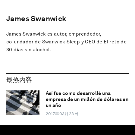
James Swanwick
James Swanwick es autor, emprendedor,
cofundador de Swanwick Sleep y CEO de El reto de
30 días sin alcohol.
最热内容
Así fue como desarrollé una
empresa de un millón de dólares en
un año
2017年03月23日