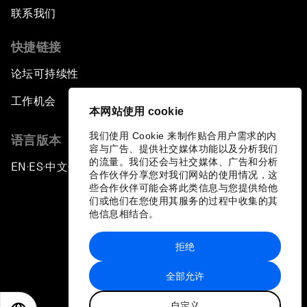
联系我们
快捷链接
论坛可持续性
工作机会
本网站使用 cookie
我们使用 Cookie 来制作贴合用户需求的内
语言版本
容与广告、提供社交媒体功能以及分析我们
的流量。我们还会与社交媒体、广告和分析
EN
ES
中文
日本語
▪
▪
▪
合作伙伴分享您对我们网站的使用情况，这
些合作伙伴可能会将此类信息与您提供给他
们或他们在您使用其服务的过程中收集的其
他信息相结合。
拒绝
隐私政策和服务条款
全部允许
站点地图
自定义