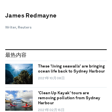
James Redmayne
Writer, Reuters
最热内容
These 'living seawalls' are bringing
ocean life back to Sydney Harbour
2021年10月08日
'Clean Up Kayak' tours are
removing pollution from Sydney
Harbour
2021年02月15日