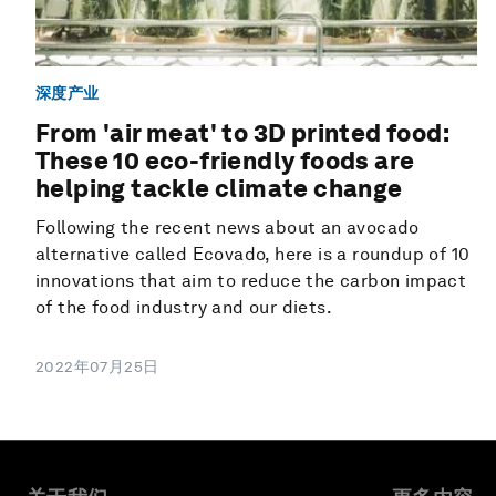
深度产业
From 'air meat' to 3D printed food:
These 10 eco-friendly foods are
helping tackle climate change
Following the recent news about an avocado
alternative called Ecovado, here is a roundup of 10
innovations that aim to reduce the carbon impact
of the food industry and our diets.
2022年07月25日