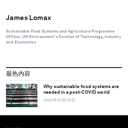
James Lomax
Sustainable Food Systems and Agriculture Programme
Officer, UN Environment's Division of Technology, Industry
and Economics
最热内容
Why sustainable food systems are
needed in a post-COVID world
2020年07月23日