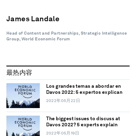
James Landale
Head of Content and Partnerships, Strategic Intelligence
Group, World Economic Forum
最热内容
Los grandes temas a abordar en
Davos 2022: 5 expertos explican
2022年05月22日
The biggest issues to discuss at
Davos 2022? 5 experts explain
2022年05月19日