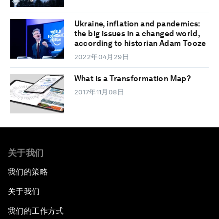
Ukraine, inflation and pandemics:
the big issues in a changed world,
according to historian Adam Tooze
2022年04月29日
What is a Transformation Map?
2017年11月08日
关于我们
我们的策略
关于我们
我们的工作方式