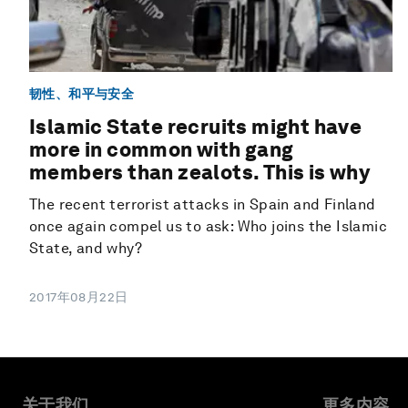
韧性、和平与安全
Islamic State recruits might have
more in common with gang
members than zealots. This is why
The recent terrorist attacks in Spain and Finland
once again compel us to ask: Who joins the Islamic
State, and why?
2017年08月22日
关于我们
更多内容