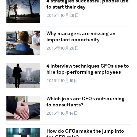
4 strategies successful people use
to start their day
2015年10月29日
Why managers are missing an
important opportunity
2015年10月28日
4 interview techniques CFOs use to
hire top-performing employees
2015年10月19日
Which jobs are CFOs outsourcing
to consultants?
2015年10月14日
How do CFOs make the jump into