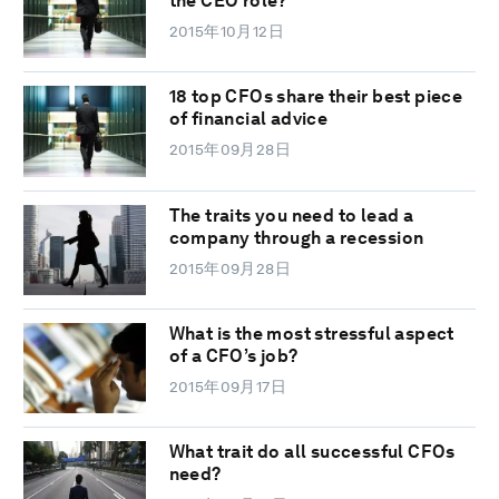
the CEO role?
2015年10月12日
18 top CFOs share their best piece
of financial advice
2015年09月28日
The traits you need to lead a
company through a recession
2015年09月28日
What is the most stressful aspect
of a CFO’s job?
2015年09月17日
What trait do all successful CFOs
need?