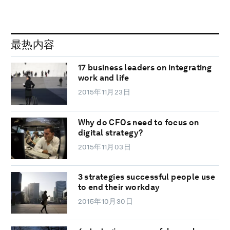
最热内容
17 business leaders on integrating
work and life
2015年11月23日
Why do CFOs need to focus on
digital strategy?
2015年11月03日
3 strategies successful people use
to end their workday
2015年10月30日