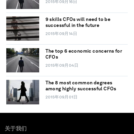
2015年09月16日
9 skills CFOs will need to be
successful in the future
2015年09月14日
The top 6 economic concerns for
CFOs
2015年09月04日
The 8 most common degrees
among highly successful CFOs
2015年09月01日
关于我们