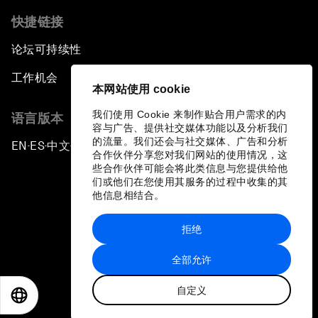
快捷链接
论坛可持续性
工作机会
本网站使用 cookie
我们使用 Cookie 来制作贴合用户需求的内
语言版本
容与广告、提供社交媒体功能以及分析我们
的流量。我们还会与社交媒体、广告和分析
EN
ES
中文
日本語
▪
▪
▪
合作伙伴分享您对我们网站的使用情况，这
些合作伙伴可能会将此类信息与您提供给他
们或他们在您使用其服务的过程中收集的其
他信息相结合。
拒绝
隐私政策和服务条款
全部允许
站点地图
自定义
©
2026
世界经济论坛
EN
ES
中文
日本語