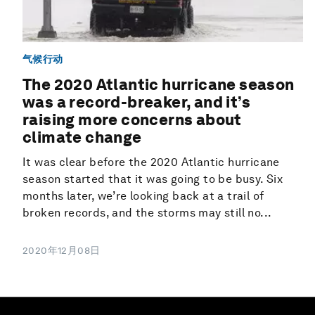
气候行动
The 2020 Atlantic hurricane season
was a record-breaker, and it’s
raising more concerns about
climate change
It was clear before the 2020 Atlantic hurricane
season started that it was going to be busy. Six
months later, we’re looking back at a trail of
broken records, and the storms may still no...
2020年12月08日