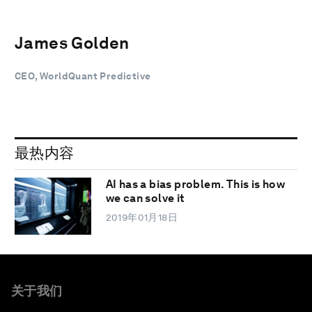
James Golden
CEO, WorldQuant Predictive
最热内容
AI has a bias problem. This is how
we can solve it
2019年01月18日
关于我们