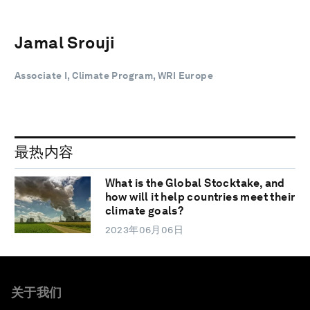
Jamal Srouji
Associate I, Climate Program, WRI Europe
最热内容
What is the Global Stocktake, and
how will it help countries meet their
climate goals?
2023年06月06日
关于我们