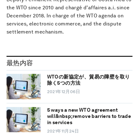
the WTO since 2010 and chargé d'affaires a.i. since
December 2018. In charge of the WTO agenda on
services, electronic commerce, and the dispute
settlement mechanism.
最热内容
WTOの新協定が、貿易の障壁を取り
除く5つの方法
2021年12月06日
5 ways a new WTO agreement
will&nbsp;remove barriers to trade
in services
2021年11月24日