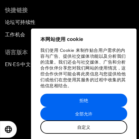
快捷链接
论坛可持续性
工作机会
本网站使用 cookie
我们使用 Cookie 来制作贴合用户需求的内
语言版本
容与广告、提供社交媒体功能以及分析我们
的流量。我们还会与社交媒体、广告和分析
EN
ES
中文
日本語
▪
▪
▪
合作伙伴分享您对我们网站的使用情况，这
些合作伙伴可能会将此类信息与您提供给他
们或他们在您使用其服务的过程中收集的其
他信息相结合。
拒绝
隐私政策和服务条款
全部允许
站点地图
自定义
©
2026
世界经济论坛
EN
ES
中文
日本語