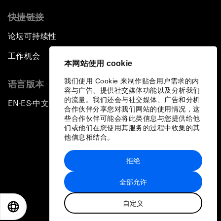
快捷链接
论坛可持续性
工作机会
本网站使用 cookie
我们使用 Cookie 来制作贴合用户需求的内
语言版本
容与广告、提供社交媒体功能以及分析我们
的流量。我们还会与社交媒体、广告和分析
EN
ES
中文
日本語
▪
▪
▪
合作伙伴分享您对我们网站的使用情况，这
些合作伙伴可能会将此类信息与您提供给他
们或他们在您使用其服务的过程中收集的其
他信息相结合。
拒绝
隐私政策和服务条款
全部允许
站点地图
自定义
©
2026
世界经济论坛
EN
ES
中文
日本語