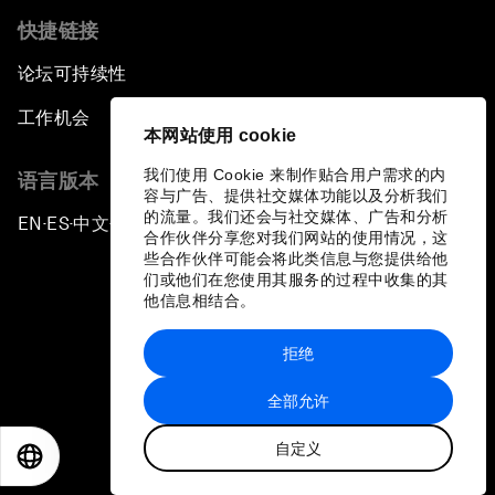
快捷链接
论坛可持续性
工作机会
本网站使用 cookie
我们使用 Cookie 来制作贴合用户需求的内
语言版本
容与广告、提供社交媒体功能以及分析我们
的流量。我们还会与社交媒体、广告和分析
EN
ES
中文
日本語
▪
▪
▪
合作伙伴分享您对我们网站的使用情况，这
些合作伙伴可能会将此类信息与您提供给他
们或他们在您使用其服务的过程中收集的其
他信息相结合。
拒绝
隐私政策和服务条款
全部允许
站点地图
自定义
©
2026
世界经济论坛
EN
ES
中文
日本語