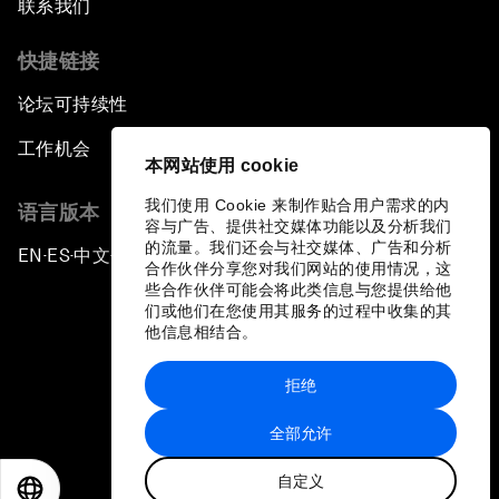
联系我们
快捷链接
论坛可持续性
工作机会
本网站使用 cookie
我们使用 Cookie 来制作贴合用户需求的内
语言版本
容与广告、提供社交媒体功能以及分析我们
的流量。我们还会与社交媒体、广告和分析
EN
ES
中文
日本語
▪
▪
▪
合作伙伴分享您对我们网站的使用情况，这
些合作伙伴可能会将此类信息与您提供给他
们或他们在您使用其服务的过程中收集的其
他信息相结合。
拒绝
隐私政策和服务条款
全部允许
站点地图
自定义
©
2026
世界经济论坛
EN
ES
中文
日本語