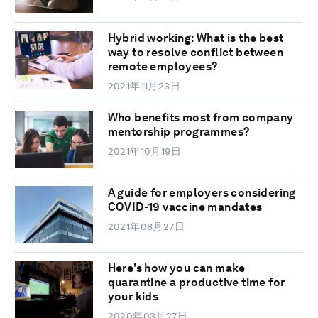
Hybrid working: What is the best
way to resolve conflict between
remote employees?
2021年11月23日
Who benefits most from company
mentorship programmes?
2021年10月19日
A guide for employers considering
COVID-19 vaccine mandates
2021年08月27日
Here's how you can make
quarantine a productive time for
your kids
2020年03月27日