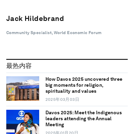
Jack Hildebrand
Community Specialist, World Economic Forum
最热内容
How Davos 2025 uncovered three
big moments for religion,
spirituality and values
2025年03月03日
Davos 2025: Meet the Indigenous
leaders attending the Annual
Meeting
2025年01月20日