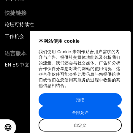
快捷链接
论坛可持续性
工作机会
本网站使用 cookie
我们使用 Cookie 来制作贴合用户需求的内
语言版本
容与广告、提供社交媒体功能以及分析我们
的流量。我们还会与社交媒体、广告和分析
EN
ES
中文
日本語
▪
▪
▪
合作伙伴分享您对我们网站的使用情况，这
些合作伙伴可能会将此类信息与您提供给他
们或他们在您使用其服务的过程中收集的其
他信息相结合。
拒绝
隐私政策和服务条款
全部允许
站点地图
自定义
©
2026
世界经济论坛
EN
ES
中文
日本語