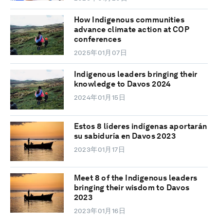
How Indigenous communities
advance climate action at COP
conferences
2025年01月07日
Indigenous leaders bringing their
knowledge to Davos 2024
2024年01月15日
Estos 8 líderes indígenas aportarán
su sabiduría en Davos 2023
2023年01月17日
Meet 8 of the Indigenous leaders
bringing their wisdom to Davos
2023
2023年01月16日