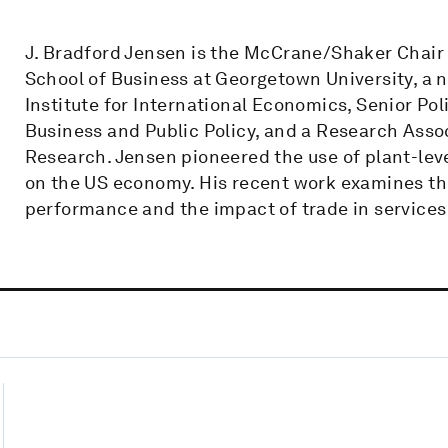
J. Bradford Jensen is the McCrane/Shaker Chair
School of Business at Georgetown University, a 
Institute for International Economics, Senior Po
Business and Public Policy, and a Research Asso
Research. Jensen pioneered the use of plant-leve
on the US economy. His recent work examines th
performance and the impact of trade in service