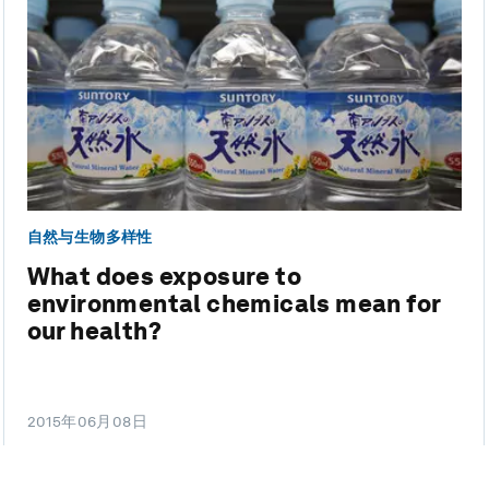
自然与生物多样性
What does exposure to
environmental chemicals mean for
our health?
2015年06月08日